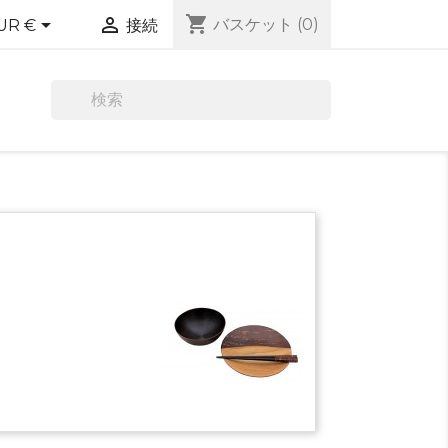
shopping_cart


バスケット
(0)
UR €
接続
