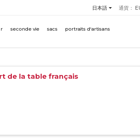

日本語
通貨：
E
ur
seconde vie
sacs
portraits d'artisans
rt de la table français