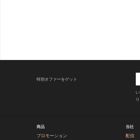
特別オファーをゲット
い
り
商品
当社
プロモーション
配信