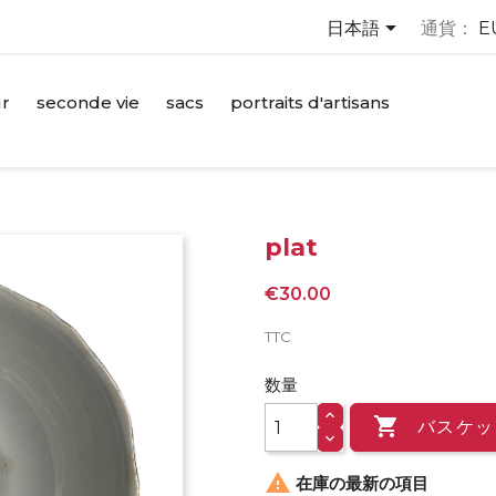

日本語
通貨：
E
ur
seconde vie
sacs
portraits d'artisans
plat
€30.00
TTC
数量

バスケッ

在庫の最新の項目