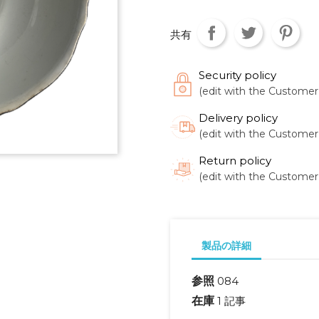
共有
Security policy
(edit with the Custome
Delivery policy
(edit with the Custome
Return policy
(edit with the Custome
製品の詳細
参照
084
在庫
1 記事