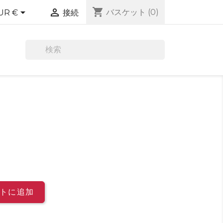
shopping_cart


バスケット
(0)
UR €
接続

トに追加