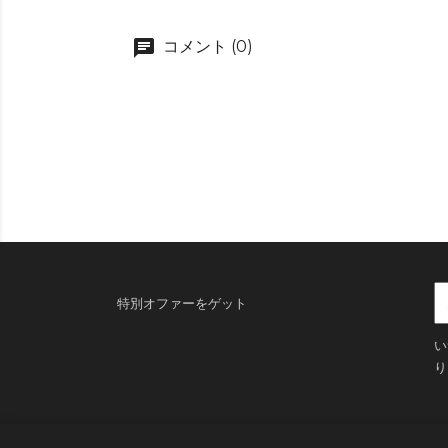
コメント (0)
特別オファーをゲット
い
り