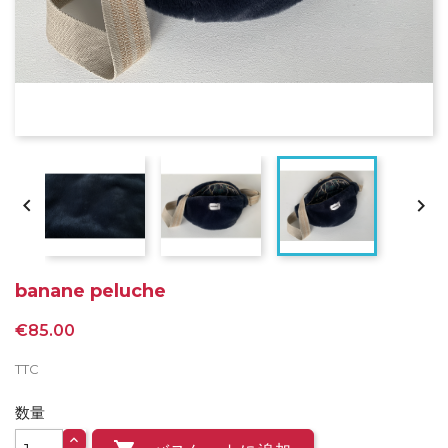


banane peluche
€85.00
TTC
数量