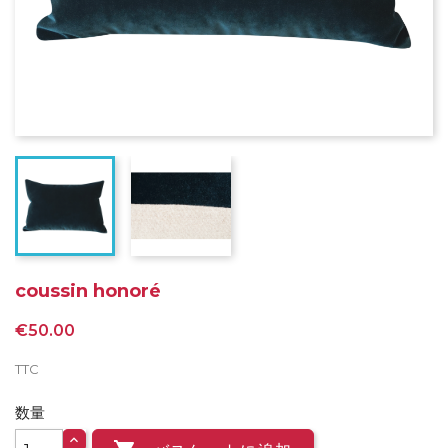
coussin honoré
€50.00
TTC
数量