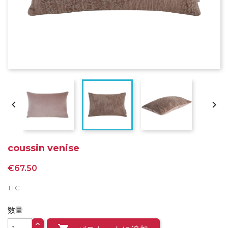


coussin venise
€67.50
TTC
数量