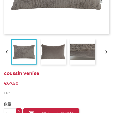


coussin venise
€67.50
TTC
数量