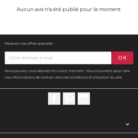
Aucun avis n'a été publié pour le moment.
Recevez nos offres spéciales
Vous pouvez vous désinscrire à tout moment. Vous trouverez pour cela
nos informations de contact dans les conditions d'utilisation du site.
Facebook
Pinterest
Instagram

PRODUITS