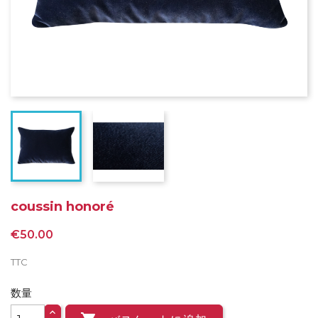
coussin honoré
€50.00
TTC
数量