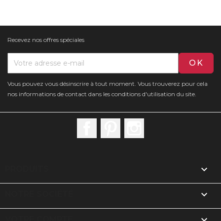
Recevez nos offres spéciales
Vous pouvez vous désinscrire à tout moment. Vous trouverez pour cela
nos informations de contact dans les conditions d'utilisation du site.
Facebook
Pinterest
Instagram

PRODUITS

NOTRE SOCIÉTÉ

VOTRE COMPTE