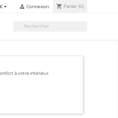
shopping_cart


Panier
(0)
€
Connexion

nfort à votre intérieur.