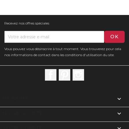
Recevez nos offres spéciales
Vous pouvez vous désinscrire à tout moment. Vous trouverez pour cela
nos informations de contact dans les conditions d'utilisation du site.
Facebook
Pinterest
Instagram

PRODUITS

NOTRE SOCIÉTÉ

VOTRE COMPTE