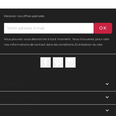
Recevez nos offres spéciales
Vous pouvez vous désinscrire à tout moment. Vous trouverez pour cela
nos informations de contact dans les conditions d'utilisation du site.
Facebook
Pinterest
Instagram

PRODUITS

NOTRE SOCIÉTÉ

VOTRE COMPTE