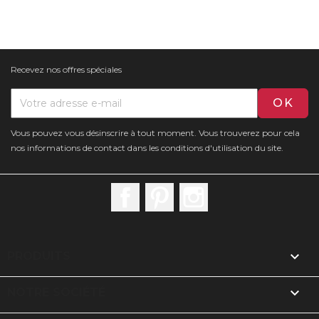
Recevez nos offres spéciales
Vous pouvez vous désinscrire à tout moment. Vous trouverez pour cela
nos informations de contact dans les conditions d'utilisation du site.
Facebook
Pinterest
Instagram

PRODUITS

NOTRE SOCIÉTÉ