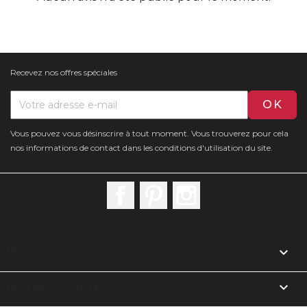
Recevez nos offres spéciales
Vous pouvez vous désinscrire à tout moment. Vous trouverez pour cela
nos informations de contact dans les conditions d'utilisation du site.
Facebook
Pinterest
Instagram

PRODUITS

NOTRE SOCIÉTÉ