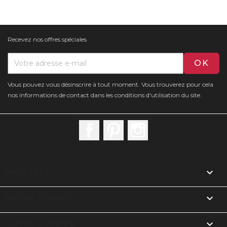
Recevez nos offres spéciales
Vous pouvez vous désinscrire à tout moment. Vous trouverez pour cela
nos informations de contact dans les conditions d'utilisation du site.
Facebook
Pinterest
Instagram

PRODUITS

NOTRE SOCIÉTÉ

VOTRE COMPTE