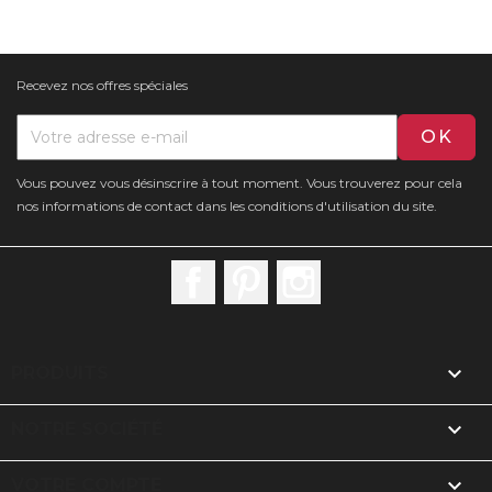
Recevez nos offres spéciales
Vous pouvez vous désinscrire à tout moment. Vous trouverez pour cela
nos informations de contact dans les conditions d'utilisation du site.
Facebook
Pinterest
Instagram

PRODUITS

NOTRE SOCIÉTÉ

VOTRE COMPTE