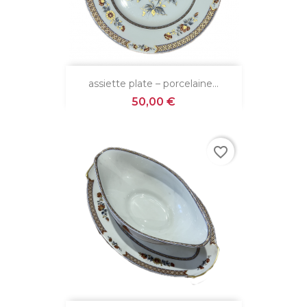
assiette plate – porcelaine...
Prix
50,00 €
favorite_border