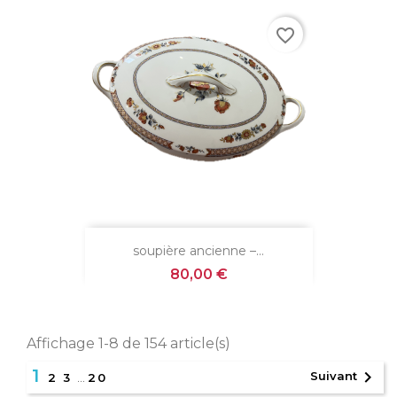
favorite_border
soupière ancienne –...
Prix
80,00 €
Affichage 1-8 de 154 article(s)
1

Suivant
2
3
…
20