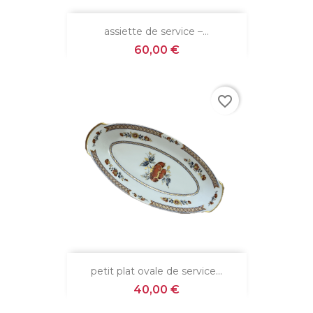
assiette de service –...
Prix
60,00 €
favorite_border
petit plat ovale de service...
Prix
40,00 €