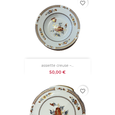
favorite_border
assiette creuse –...
Prix
50,00 €
favorite_border