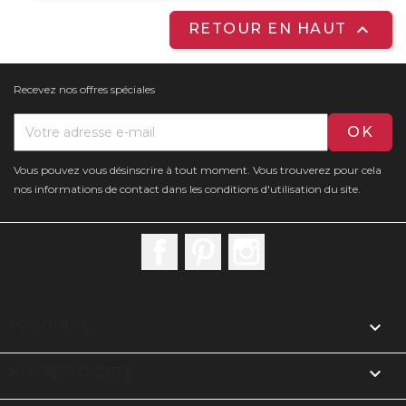

RETOUR EN HAUT
Recevez nos offres spéciales
Vous pouvez vous désinscrire à tout moment. Vous trouverez pour cela
nos informations de contact dans les conditions d'utilisation du site.
Facebook
Pinterest
Instagram

PRODUITS

NOTRE SOCIÉTÉ