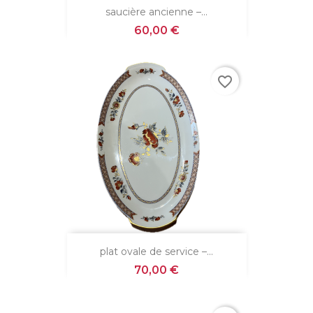
saucière ancienne –...
Prix
60,00 €
favorite_border
plat ovale de service –...
Prix
70,00 €