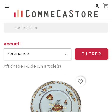
shopping_cart


accueil
Pertinence

FILTRER
Affichage 1-8 de 154 article(s)
favorite_border