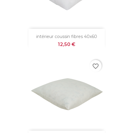
intérieur coussin fibres 40x60
Prix
12,50 €
favorite_border