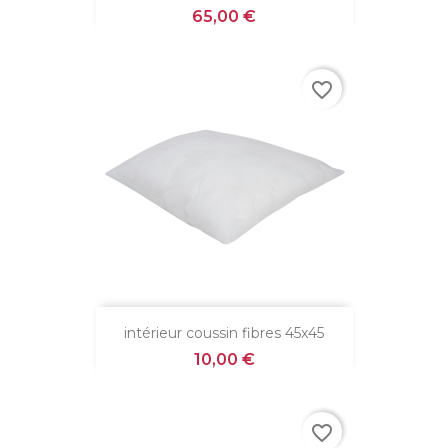
Prix
65,00 €
favorite_border
intérieur coussin fibres 45x45
Prix
10,00 €
favorite_border