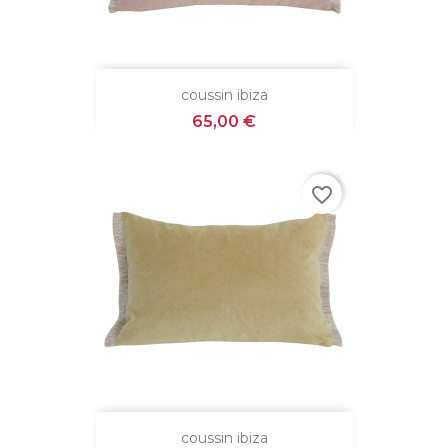
coussin ibiza
Prix
65,00 €
favorite_border
coussin ibiza