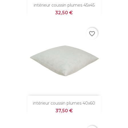
intérieur coussin plumes 45x45
Prix
32,50 €
favorite_border
intérieur coussin plumes 40x60
Prix
37,50 €