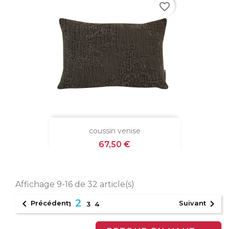
favorite_border
coussin venise
Prix
67,50 €
Affichage 9-16 de 32 article(s)
2


Précédent
Suivant
1
3
4