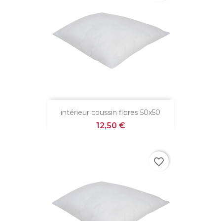
intérieur coussin fibres 50x50
Prix
12,50 €
favorite_border