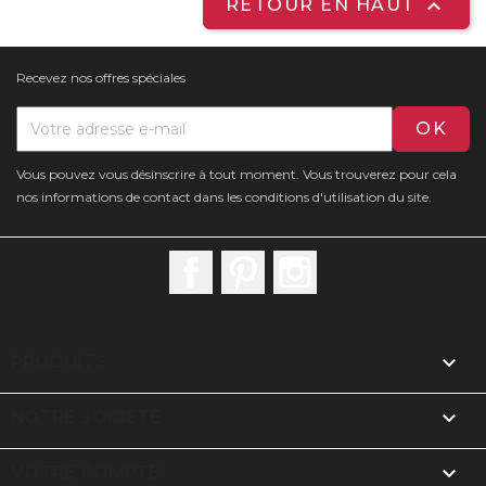

RETOUR EN HAUT
Recevez nos offres spéciales
Vous pouvez vous désinscrire à tout moment. Vous trouverez pour cela
nos informations de contact dans les conditions d'utilisation du site.
Facebook
Pinterest
Instagram

PRODUITS

NOTRE SOCIÉTÉ

VOTRE COMPTE