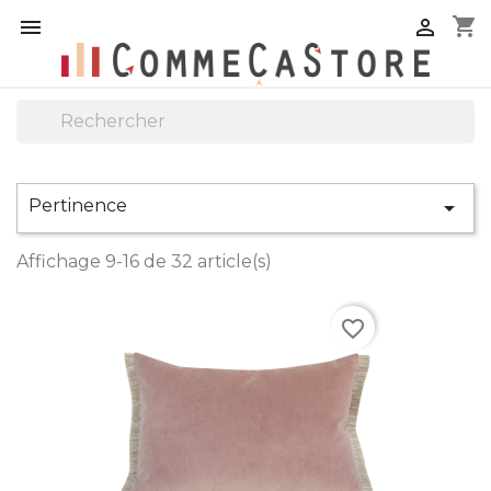
shopping_cart


Pertinence

Affichage 9-16 de 32 article(s)
favorite_border