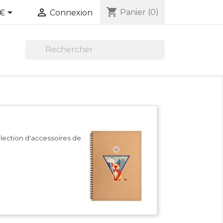
shopping_cart


Panier
(0)
€
Connexion

élection d'accessoires de maison.